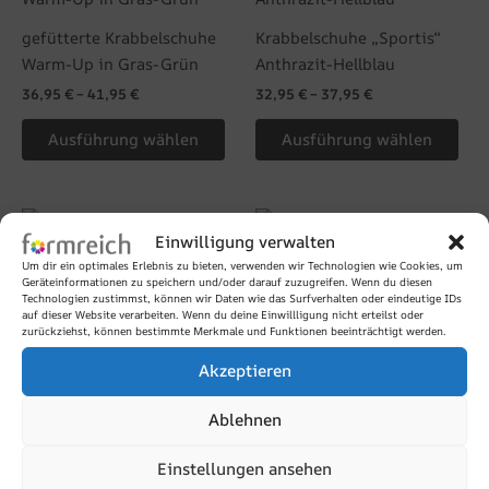
weist
wei
gefütterte Krabbelschuhe
Krabbelschuhe „Sportis“
mehrere
meh
Warm-Up in Gras-Grün
Anthrazit-Hellblau
Varianten
Var
36,95
€
–
41,95
€
32,95
€
–
37,95
€
auf.
auf.
Die
Die
Ausführung wählen
Ausführung wählen
Optionen
Opt
können
kön
auf
auf
Dieses
Die
der
der
Einwilligung verwalten
Produkt
Pro
Produktseite
Pro
Um dir ein optimales Erlebnis zu bieten, verwenden wir Technologien wie Cookies, um
weist
wei
Geräteinformationen zu speichern und/oder darauf zuzugreifen. Wenn du diesen
gewählt
gew
Krabbelschuhe „Sportis“
Krabbelschuhe „Sportis“
mehrere
meh
Technologien zustimmst, können wir Daten wie das Surfverhalten oder eindeutige IDs
werden
wer
Aqua-Marine
Aqua-Pink
auf dieser Website verarbeiten. Wenn du deine Einwillligung nicht erteilst oder
Varianten
Var
zurückziehst, können bestimmte Merkmale und Funktionen beeinträchtigt werden.
32,95
€
–
37,95
€
32,95
€
–
37,95
€
auf.
auf.
Akzeptieren
Die
Die
Ausführung wählen
Ausführung wählen
Optionen
Opt
Ablehnen
können
kön
auf
auf
Einstellungen ansehen
Dieses
der
der