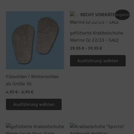
Dieses
Die
NICHT VORRÄTIG
Angebot!
Produkt
Pro
weist
wei
gefütterte Krabbelschuhe
mehrere
meh
Marine Gr.22/23 – SALE
Varianten
Var
29,95
€
–
39,95
€
auf.
auf.
Die
Die
Ausführung wählen
Optionen
Opt
können
kön
Filzsohlen / Wintersohlen
auf
auf
ab Größe 36
der
der
4,95
€
–
6,95
€
Produktseite
Pro
gewählt
gew
Ausführung wählen
werden
wer
Dieses
Die
Produkt
Pro