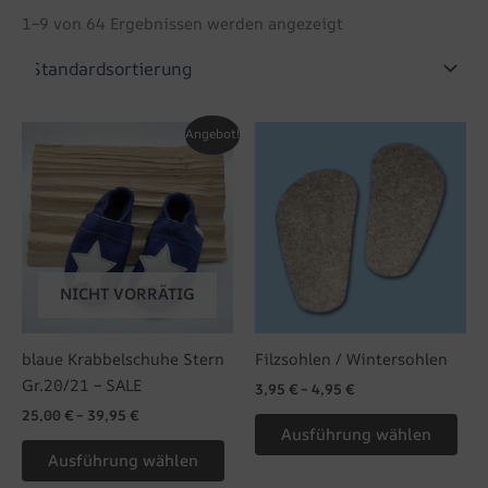
1–9 von 64 Ergebnissen werden angezeigt
Dieses
Die
Angebot!
Produkt
Pro
weist
wei
mehrere
meh
Varianten
Var
auf.
auf.
Die
Die
NICHT VORRÄTIG
Optionen
Opt
können
kön
blaue Krabbelschuhe Stern
Filzsohlen / Wintersohlen
auf
auf
Gr.20/21 – SALE
3,95
€
–
4,95
€
der
der
25,00
€
–
39,95
€
Produktseite
Pro
Ausführung wählen
gewählt
gew
Ausführung wählen
werden
wer