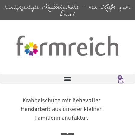
Zum
handgefertigte Krabbelschuhe – mit Liebe zum
Inhalt
Detail
springen
0
Ware
0,00
€
Krabbelschuhe mit
liebevoller
Handarbeit
aus unserer kleinen
Familienmanufaktur.