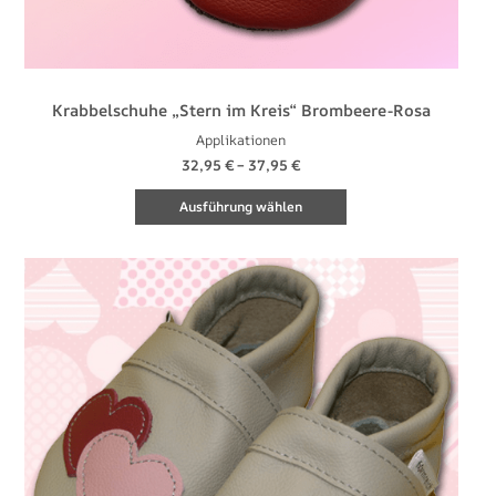
Krabbelschuhe „Stern im Kreis“ Brombeere-Rosa
Applikationen
32,95
€
–
37,95
€
Ausführung wählen
Dieses
Produkt
weist
mehrere
Varianten
auf.
Die
Optionen
können