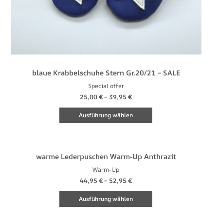
blaue Krabbelschuhe Stern Gr.20/21 – SALE
Special offer
25,00
€
–
39,95
€
Ausführung wählen
Dieses
Produkt
warme Lederpuschen Warm-Up Anthrazit
weist
Warm-Up
mehrere
44,95
€
–
52,95
€
Varianten
Ausführung wählen
auf.
Die