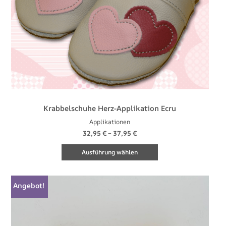
auf
der
Produktseite
gewählt
werden
Krabbelschuhe Herz-Applikation Ecru
Applikationen
32,95
€
–
37,95
€
Ausführung wählen
Dieses
Angebot!
Produkt
weist
mehrere