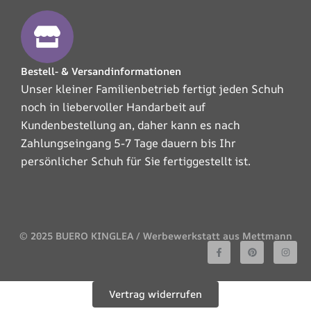
Bestell- & Versandinformationen
Unser kleiner Familienbetrieb fertigt jeden Schuh
noch in liebervoller Handarbeit auf
Kundenbestellung an, daher kann es nach
Zahlungseingang 5-7 Tage dauern bis Ihr
persönlicher Schuh für Sie fertiggestellt ist.
© 2025 BUERO KINGLEA / Werbewerkstatt aus Mettmann
F
P
I
a
i
n
c
n
s
e
t
t
b
e
a
o
r
g
Vertrag widerrufen
o
e
r
k
s
a