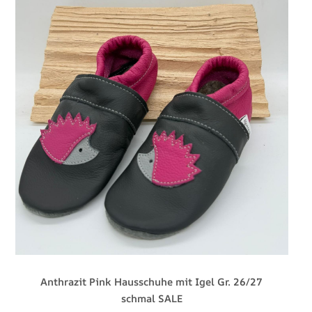
Varianten
auf.
Die
Optionen
können
auf
der
Produktseite
gewählt
werden
Anthrazit Pink Hausschuhe mit Igel Gr. 26/27
schmal SALE