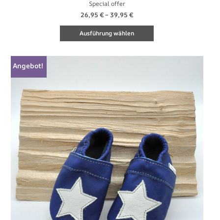
Special offer
26,95
€
–
39,95
€
Ausführung wählen
Dieses
Angebot!
Produkt
weist
mehrere
Varianten
auf.
Die
Optionen
können
auf
der
Produktseite
gewählt
werden