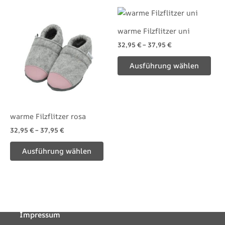
Dieses
Die
Produkt
Pro
warme Filzflitzer uni
weist
wei
32,95
€
–
37,95
€
mehrere
meh
Varianten
Var
Ausführung wählen
auf.
auf.
Die
Die
Optionen
Opt
können
kön
warme Filzflitzer rosa
auf
auf
32,95
€
–
37,95
€
der
der
Produktseite
Pro
Ausführung wählen
gewählt
gew
werden
wer
Impressum