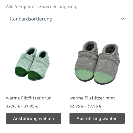
Alle 4 Ergebnisse werden angezeigt
Dieses
Die
Produkt
Pro
weist
wei
mehrere
meh
Varianten
Var
auf.
auf.
Die
Die
Optionen
Opt
können
kön
warme Filzflitzer grün
warme Filzflitzer mint
auf
auf
32,95
€
–
37,95
€
32,95
€
–
37,95
€
der
der
Produktseite
Pro
Ausführung wählen
Ausführung wählen
gewählt
gew
werden
wer