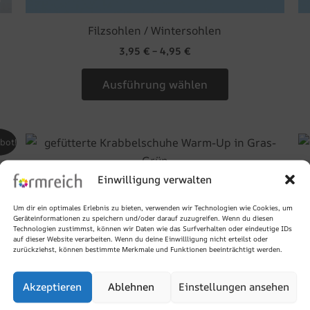
Filzsohlen / Wintersohlen
3,95
€
–
4,95
€
Ausführung wählen
Dieses
bot!
Produkt
weist
Einwilligung verwalten
gefütterte Krabbelschuhe Warm-Up in Gras-
e
mehrere
Grün
Um dir ein optimales Erlebnis zu bieten, verwenden wir Technologien wie Cookies, um
en
Varianten
Geräteinformationen zu speichern und/oder darauf zuzugreifen. Wenn du diesen
36,95
€
–
41,95
€
Technologien zustimmst, können wir Daten wie das Surfverhalten oder eindeutige IDs
auf.
auf dieser Website verarbeiten. Wenn du deine Einwillligung nicht erteilst oder
Die
zurückziehst, können bestimmte Merkmale und Funktionen beeinträchtigt werden.
Ausführung wählen
n
Optionen
können
Akzeptieren
Ablehnen
Einstellungen ansehen
auf