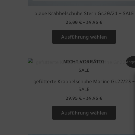
blaue Krabbelschuhe Stern Gr.20/21 – SALE
25,00
€
–
39,95
€
Ausführung wählen
NICHT VORRÄTIG
Dieses
Ange
Produkt
weist
gefütterte Krabbelschuhe Marine Gr.22/23 –
mehrer
SALE
Variant
29,95
€
–
39,95
€
auf.
Die
Ausführung wählen
Optione
können
auf