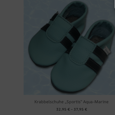
Dieses
der
Produkt
Produkts
weist
gewählt
mehrer
werden
Variant
auf.
Die
Optione
können
auf
der
Produkts
gewählt
werden
Krabbelschuhe „Sportis“ Aqua-Marine
32,95
€
–
37,95
€