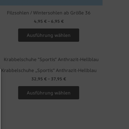
Filzsohlen / Wintersohlen ab Größe 36
4,95
€
–
6,95
€
Ausführung wählen
Dieses
Produkt
Krabbelschuhe „Sportis“ Anthrazit-Hellblau
weist
32,95
€
–
37,95
€
mehrere
Varianten
Ausführung wählen
auf.
Die
Optionen
können
auf