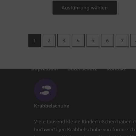
Ausführung wählen
1
2
3
4
5
6
7
Impressum
Datenschutz
Kontakt
Krabbelschuhe
Viele tausend kleine Kinderfüßchen haben d
hochwertigen Krabbelschuhe von formreich