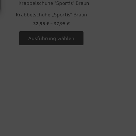
Dieses
der
Produkt
Produktseite
Krabbelschuhe „Sportis“ Braun
weist
gewählt
32,95
€
–
37,95
€
mehrere
werden
Varianten
Ausführung wählen
auf.
Die
Optionen
können
auf
der
Produktseite
gewählt
werden