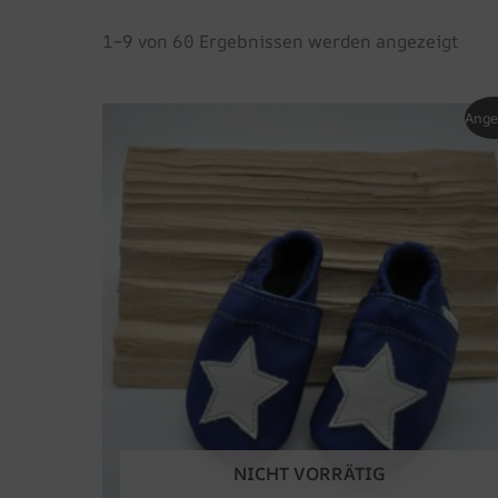
1–9 von 60 Ergebnissen werden angezeigt
Dieses
Ange
Produkt
weist
mehrer
Variant
auf.
Die
Optione
können
auf
der
Produkts
gewählt
NICHT VORRÄTIG
werden