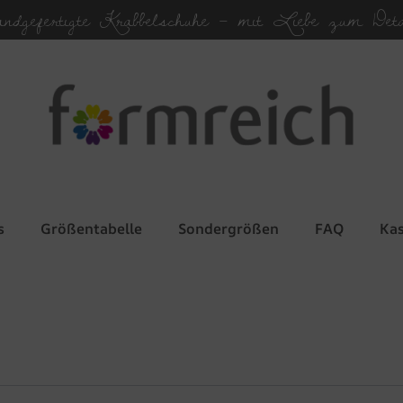
andgefertigte Krabbelschuhe – mit Liebe zum Deta
s
Größentabelle
Sondergrößen
FAQ
Ka