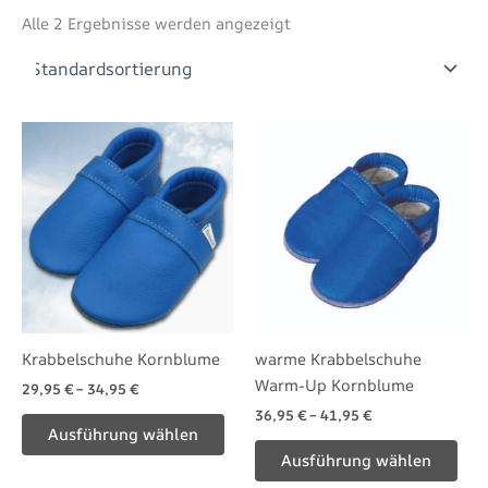
Alle 2 Ergebnisse werden angezeigt
Dieses
Die
Produkt
Pro
weist
wei
mehrere
meh
Varianten
Var
auf.
auf.
Die
Die
Optionen
Opt
können
kön
Krabbelschuhe Kornblume
warme Krabbelschuhe
auf
auf
Warm-Up Kornblume
29,95
€
–
34,95
€
der
der
36,95
€
–
41,95
€
Produktseite
Pro
Ausführung wählen
gewählt
gew
Ausführung wählen
werden
wer