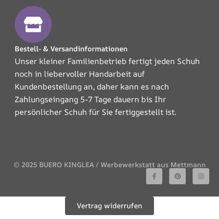
Bestell- & Versandinformationen
Unser kleiner Familienbetrieb fertigt jeden Schuh
noch in liebervoller Handarbeit auf
Kundenbestellung an, daher kann es nach
Zahlungseingang 5-7 Tage dauern bis Ihr
persönlicher Schuh für Sie fertiggestellt ist.
© 2025 BUERO KINGLEA / Werbewerkstatt aus Mettmann
F
P
I
a
i
n
c
n
s
e
t
t
b
e
a
o
r
g
Vertrag widerrufen
o
e
r
k
s
a