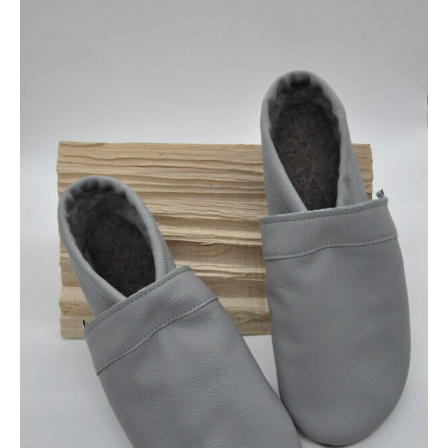
Gr.38
–
SALE
Menge