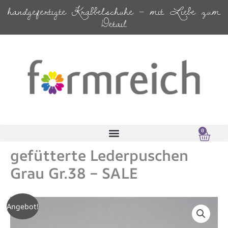
Zum
handgefertigte Krabbelschuhe – mit Liebe zum
Inhalt
Detail
springen
0
Ware
0,00
€
gefütterte Lederpuschen
Grau Gr.38 – SALE
gefütterte
Angebot!
Lederpuschen
Grau