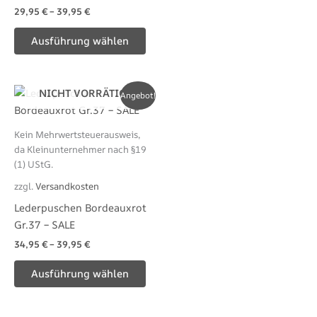
29,95
€
–
39,95
€
Ausführung wählen
Dieses
NICHT VORRÄTIG
Angebot!
Produkt
weist
Kein Mehrwertsteuerausweis,
mehrere
da Kleinunternehmer nach §19
Varianten
(1) UStG.
auf.
zzgl.
Versandkosten
Die
Lederpuschen Bordeauxrot
Optionen
Gr.37 – SALE
können
34,95
€
–
39,95
€
auf
der
Ausführung wählen
Produktseite
gewählt
werden