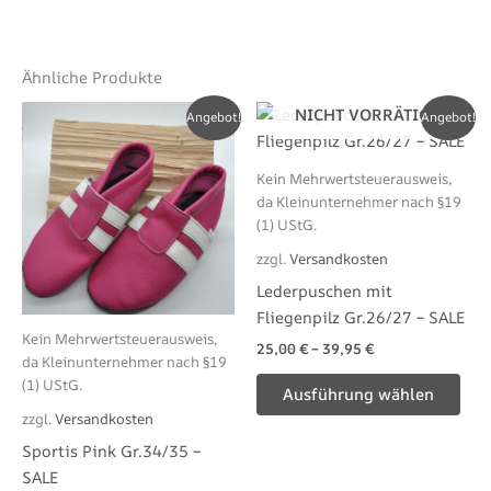
Ähnliche Produkte
Dieses
Die
NICHT VORRÄTIG
Angebot!
Angebot!
Produkt
Pro
weist
wei
Kein Mehrwertsteuerausweis,
mehrere
meh
da Kleinunternehmer nach §19
Varianten
Var
(1) UStG.
auf.
auf.
zzgl.
Versandkosten
Die
Die
Lederpuschen mit
Optionen
Opt
Fliegenpilz Gr.26/27 – SALE
können
kön
Kein Mehrwertsteuerausweis,
25,00
€
–
39,95
€
auf
auf
da Kleinunternehmer nach §19
der
der
(1) UStG.
Ausführung wählen
Produktseite
Pro
zzgl.
Versandkosten
gewählt
gew
Sportis Pink Gr.34/35 –
werden
wer
SALE