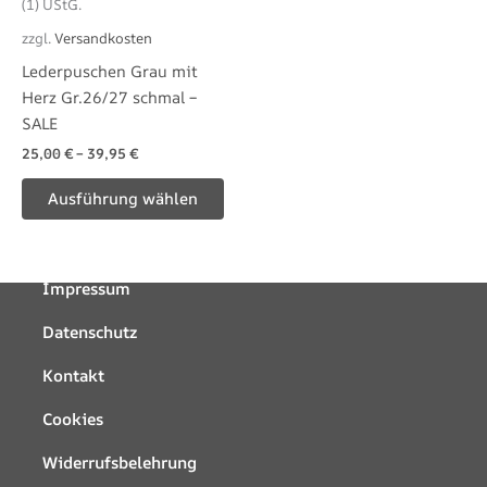
(1) UStG.
Die
zzgl.
Versandkosten
Optionen
Lederpuschen Grau mit
können
Herz Gr.26/27 schmal –
auf
SALE
der
25,00
€
–
39,95
€
Produktseite
gewählt
Ausführung wählen
werden
Impressum
Datenschutz
Kontakt
Cookies
Widerrufsbelehrung