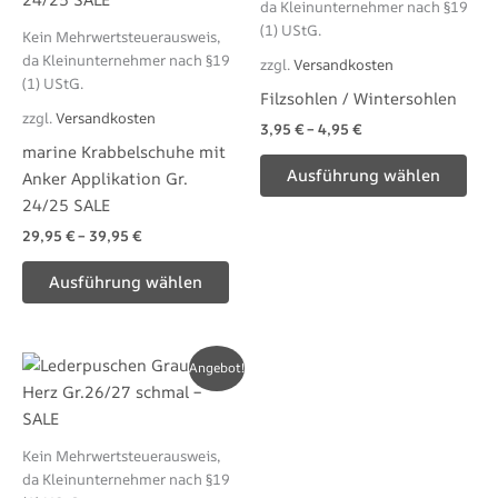
da Kleinunternehmer nach §19
mehrere
meh
(1) UStG.
Kein Mehrwertsteuerausweis,
Varianten
Var
da Kleinunternehmer nach §19
zzgl.
Versandkosten
auf.
auf.
(1) UStG.
Filzsohlen / Wintersohlen
Die
Die
zzgl.
Versandkosten
3,95
€
–
4,95
€
Optionen
Opt
marine Krabbelschuhe mit
können
kön
Ausführung wählen
Anker Applikation Gr.
auf
auf
24/25 SALE
der
der
29,95
€
–
39,95
€
Produktseite
Pro
gewählt
gew
Ausführung wählen
werden
wer
Dieses
Angebot!
Produkt
weist
mehrere
Kein Mehrwertsteuerausweis,
Varianten
da Kleinunternehmer nach §19
auf.