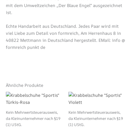
mit dem Umweltzeichen „Der Blaue Engel“ ausgezeichnet
ist.
Echte Handarbeit aus Deutschland. Jedes Paar wird mit
viel Liebe zum Detail von formreich, Am Herrenhaus 8 in
40822 Mettmann in Deutschland hergestellt. EMail: info @
formreich punkt de
Ähnliche Produkte
Dieses
Die
Produkt
Pro
weist
wei
Kein Mehrwertsteuerausweis,
Kein Mehrwertsteuerausweis,
mehrere
meh
da Kleinunternehmer nach §19
da Kleinunternehmer nach §19
Varianten
Var
(1) UStG.
(1) UStG.
auf.
auf.