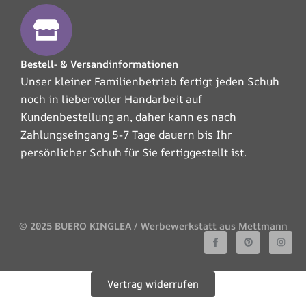
Bestell- & Versandinformationen
Unser kleiner Familienbetrieb fertigt jeden Schuh
noch in liebervoller Handarbeit auf
Kundenbestellung an, daher kann es nach
Zahlungseingang 5-7 Tage dauern bis Ihr
persönlicher Schuh für Sie fertiggestellt ist.
© 2025 BUERO KINGLEA / Werbewerkstatt aus Mettmann
F
P
I
a
i
n
c
n
s
e
t
t
b
e
a
o
r
g
Vertrag widerrufen
o
e
r
k
s
a
-
t
m