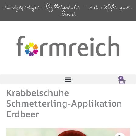
Zum
handgefertigte Krabbelschuhe – mit Liebe zum
Inhalt
Detail
springen
0
Ware
0,00
€
Krabbelschuhe
Schmetterling-Applikation
Erdbeer
Krabbelschuhe