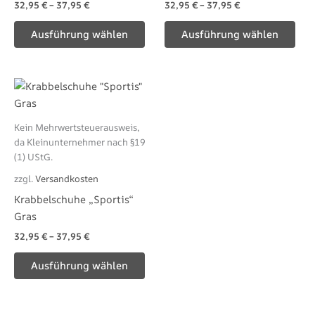
32,95
€
–
37,95
€
32,95
€
–
37,95
€
auf
auf
der
der
Ausführung wählen
Ausführung wählen
Produktseite
Pro
gewählt
gew
werden
wer
Dieses
Produkt
weist
Kein Mehrwertsteuerausweis,
mehrere
da Kleinunternehmer nach §19
Varianten
(1) UStG.
auf.
zzgl.
Versandkosten
Die
Krabbelschuhe „Sportis“
Optionen
Gras
können
32,95
€
–
37,95
€
auf
der
Ausführung wählen
Produktseite
gewählt
werden