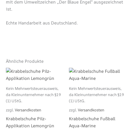
mit dem Umweltzeichen „Der Blaue Engel“ ausgezeichnet
ist.
Echte Handarbeit aus Deutschland.
Ähnliche Produkte
Dieses
Die
Produkt
Pro
weist
wei
Kein Mehrwertsteuerausweis,
Kein Mehrwertsteuerausweis,
mehrere
meh
da Kleinunternehmer nach §19
da Kleinunternehmer nach §19
Varianten
Var
(1) UStG.
(1) UStG.
auf.
auf.
zzgl.
Versandkosten
zzgl.
Versandkosten
Die
Die
Krabbelschuhe Pilz-
Krabbelschuhe Fußball
Optionen
Opt
Applikation Lemongrün
Aqua-Marine
können
kön