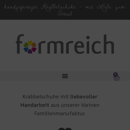
Zum
handgefertigte Krabbelschuhe – mit Liebe zum
Inhalt
Detail
springen
0
Ware
0,00
€
Krabbelschuhe mit
liebevoller
Handarbeit
aus unserer kleinen
Familienmanufaktur.