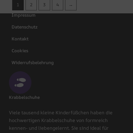
können
1
2
3
4
→
auf
Impressum
der
Produktseite
Datenschutz
gewählt
werden
Kontakt
Cookies
Widerrufsbelehrung
Krabbelschuhe
Viele tausend kleine Kinderfüßchen haben die
hochwertigen Krabbelschuhe von formreich
kennen- und liebengelernt. Sie sind ideal für