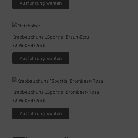
Ausführung wählen
auf.
Die
Optionen
Dieses
können
Produkt
Krabbelschuhe „Sportis“ Braun-Ecru
auf
weist
der
32,95
€
–
37,95
€
mehrere
Produktseite
Varianten
Ausführung wählen
gewählt
auf.
werden
Die
Optionen
Dieses
können
Produkt
Krabbelschuhe „Sportis“ Brombeer-Rosa
auf
weist
der
32,95
€
–
37,95
€
mehrere
Produktseite
Varianten
Ausführung wählen
gewählt
auf.
werden
Die
Optionen