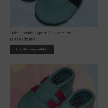
Produktseite
gewählt
werden
Krabbelschuhe „Sportis“ Aqua-Marine
32,95
€
–
37,95
€
Ausführung wählen
Dieses
Produkt
weist
mehrere
Varianten
auf.
Die
Optionen