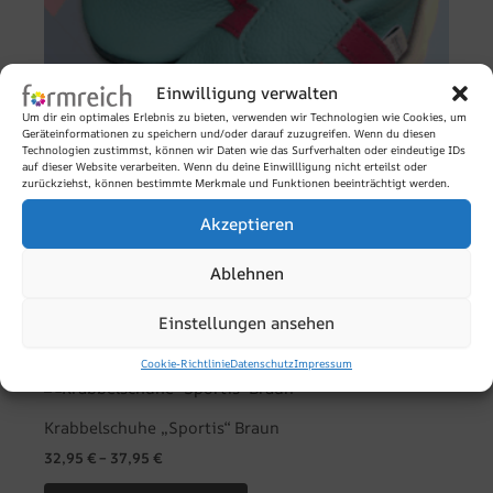
können
auf
der
Einwilligung verwalten
Produktseite
Um dir ein optimales Erlebnis zu bieten, verwenden wir Technologien wie Cookies, um
gewählt
Geräteinformationen zu speichern und/oder darauf zuzugreifen. Wenn du diesen
Technologien zustimmst, können wir Daten wie das Surfverhalten oder eindeutige IDs
werden
auf dieser Website verarbeiten. Wenn du deine Einwillligung nicht erteilst oder
zurückziehst, können bestimmte Merkmale und Funktionen beeinträchtigt werden.
Akzeptieren
Krabbelschuhe „Sportis“ Aqua-Pink
32,95
€
–
37,95
€
Ablehnen
Ausführung wählen
Einstellungen ansehen
Cookie-Richtlinie
Datenschutz
Impressum
Dieses
Produkt
Krabbelschuhe „Sportis“ Braun
weist
32,95
€
–
37,95
€
mehrere
Varianten