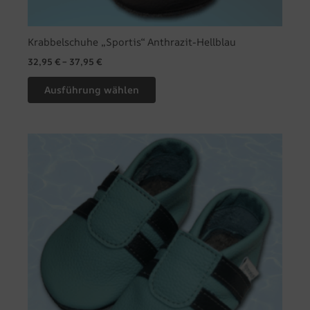
Krabbelschuhe „Sportis“ Anthrazit-Hellblau
32,95
€
–
37,95
€
Ausführung wählen
Dieses
Produkt
weist
mehrere
Varianten
auf.
Die
Optionen
können
auf
der