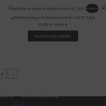
auf
Dieses
Angebot!
der
Produkt
eite
Produktseite
gefütterte blaue Krabbelschuhe Gr. 20/21 SALE
weist
gewählt
31,95
€
–
39,95
€
e
mehrere
werden
en
Varianten
Ausführung wählen
auf.
Die
n
Optionen
können
auf
der
10
→
eite
Produktseite
gewählt
werden
Cookies
Widerrufsbelehrung