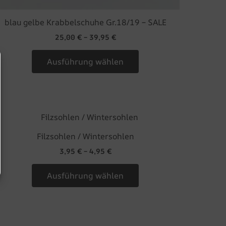
blau gelbe Krabbelschuhe Gr.18/19 – SALE
25,00
€
–
39,95
€
Ausführung wählen
Dieses
Produkt
Filzsohlen / Wintersohlen
weist
3,95
€
–
4,95
€
mehrere
Varianten
Ausführung wählen
auf.
Die
Optionen
können