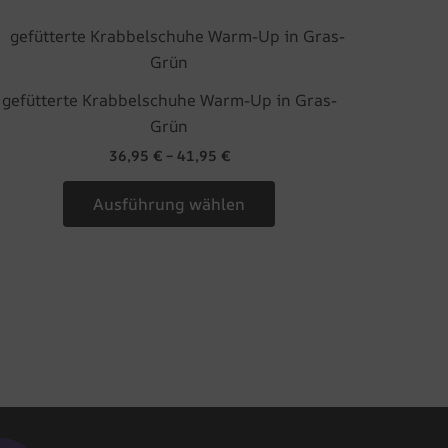
auf
Dieses
der
Produkt
Produktseite
weist
gewählt
gefütterte Krabbelschuhe Warm-Up in Gras-
mehrere
werden
Grün
Varianten
36,95
€
–
41,95
€
auf.
Die
Ausführung wählen
Optionen
können
auf
der
Produktseite
gewählt
werden