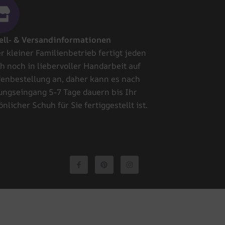
ell- & Versandinformationen
r kleiner Familienbetrieb fertigt jeden
h noch in liebervoller Handarbeit auf
enbestellung an, daher kann es nach
ungseingang 5-7 Tage dauern bis Ihr
nlicher Schuh für Sie fertiggestellt ist.
F
P
I
a
i
n
c
n
s
e
t
t
b
e
a
o
r
g
o
e
r
k
s
a
-
t
m
f