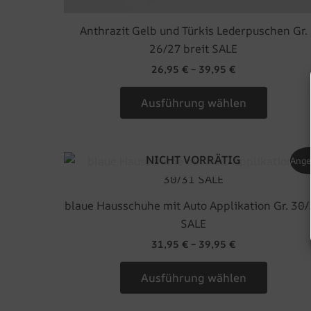
Anthrazit Gelb und Türkis Lederpuschen Gr.
26/27 breit SALE
26,95
€
–
39,95
€
Ausführung wählen
NICHT VORRÄTIG
Dieses
Ange
Produkt
weist
blaue Hausschuhe mit Auto Applikation Gr. 30
mehrer
SALE
Variant
31,95
€
–
39,95
€
auf.
Die
Ausführung wählen
Optione
können