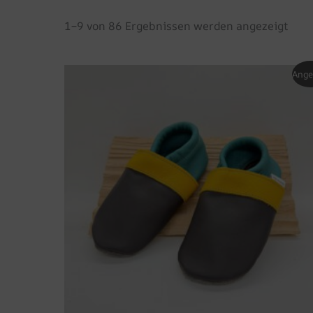
1–9 von 86 Ergebnissen werden angezeigt
Dieses
Ange
Produkt
weist
mehrer
Variant
auf.
Die
Optione
können
auf
der
Produkts
gewählt
werden