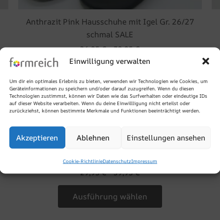
Anthrazit Pink Hausschuhe mit Igel Gr. 26/27
schmal SALE
26,95
€
–
39,95
€
Einwilligung verwalten
Ausführung wählen
Um dir ein optimales Erlebnis zu bieten, verwenden wir Technologien wie Cookies, um
Geräteinformationen zu speichern und/oder darauf zuzugreifen. Wenn du diesen
Technologien zustimmst, können wir Daten wie das Surfverhalten oder eindeutige IDs
auf dieser Website verarbeiten. Wenn du deine Einwillligung nicht erteilst oder
zurückziehst, können bestimmte Merkmale und Funktionen beeinträchtigt werden.
Dieses
bot!
Angebot!
Produkt
Akzeptieren
Ablehnen
Einstellungen ansehen
weist
/31
braune Lederpuschen mit Herz Applikation Gr.
e
mehrere
28/29 SALE
Cookie-Richtlinie
Datenschutz
Impressum
en
Varianten
29,95
€
–
39,95
€
auf.
Die
Ausführung wählen
n
Optionen
können