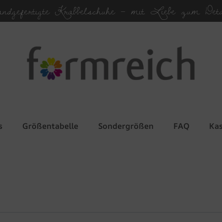
andgefertigte Krabbelschuhe – mit Liebe zum Deta
s
Größentabelle
Sondergrößen
FAQ
Ka