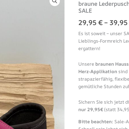
braune Lederpusch
mit
SALE
Herz
Applikation
29,95
€
–
39,9
Gr.
28/29
Es ist soweit – unser S
SALE
Menge
Lieblings-Formreich L
ergattern!
Unsere
braunen Hauss
Herz-Applikation
sind 
strapazierfähig, flexi
gemütliche Stunden zuh
Sichern Sie sich jetzt
nur 29,95€
(statt 34,9
Bitte beachten:
Sale-A
Schnell sein lohnt sich 