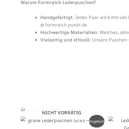
Warum Formreich Lederpuschen?
Handgefertigt:
Jedes Paar wird mit viel
@ formreich punkt de
Hochwertige Materialien:
Weiches, atmu
Vielseitig und stilvoll:
Unsere Puschen s
Ähnliche Produkte
NICHT VORRÄTIG
Dieses
Angebot!
Produkt