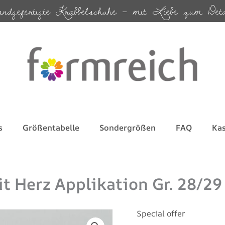
andgefertigte Krabbelschuhe – mit Liebe zum Deta
s
Größentabelle
Sondergrößen
FAQ
Ka
t Herz Applikation Gr. 28/29
Special offer
braune
Lederpuschen