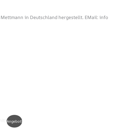
 Mettmann in Deutschland hergestellt. EMail: info
Dieses
Angebot!
Produkt