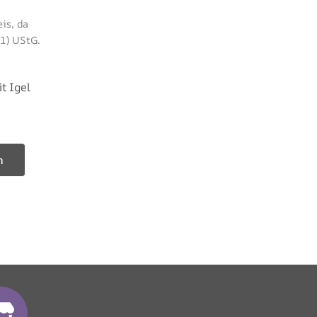
weist
is, da
mehrere
1) UStG.
Varianten
auf.
t Igel
Die
Optionen
können
auf
n
der
Produktseite
gewählt
werden