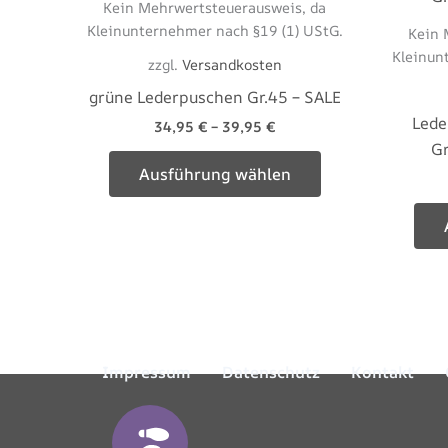
Kein Mehrwertsteuerausweis, da
weist
Kleinunternehmer nach §19 (1) UStG.
Kein 
mehrere
Kleinun
zzgl.
Versandkosten
Varianten
grüne Lederpuschen Gr.45 – SALE
auf.
Lede
Die
34,95
€
–
39,95
€
Gr
Optionen
Ausführung wählen
können
auf
der
Produktseite
gewählt
werden
Impressum
Datenschutz
Kontakt