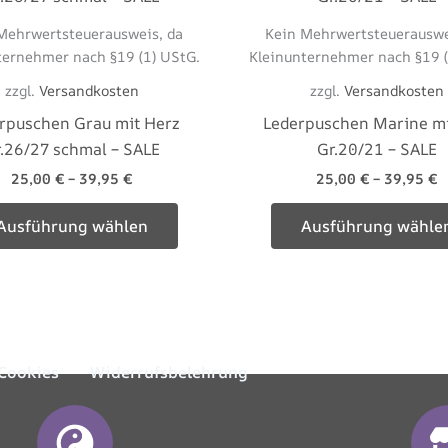
weist
Mehrwertsteuerausweis, da
Kein Mehrwertsteuerauswe
mehrere
ternehmer nach §19 (1) UStG.
Kleinunternehmer nach §19 (
Varianten
zzgl.
Versandkosten
zzgl.
Versandkosten
auf.
rpuschen Grau mit Herz
Lederpuschen Marine mi
Die
.26/27 schmal – SALE
Gr.20/21 – SALE
Optionen
können
25,00
€
–
39,95
€
25,00
€
–
39,95
€
auf
Ausführung wählen
Ausführung wähle
der
Produktseite
gewählt
werden
Cookies
Widerrufsbelehrung