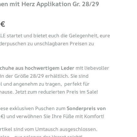
en mit Herz Applikation Gr. 28/29
5
€
ALE startet und bietet euch die Gelegenheit, eure
ederpuschen zu unschlagbaren Preisen zu
chuhe aus hochwertigem Leder
mit liebevoller
in der Größe 28/29 erhältlich. Sie sind
bel und angenehm zu tragen, perfekt für
ause. Jetzt zum reduzierten Preis im Sale!
 diese exklusiven Puschen zum
Sonderpreis von
5€) und verwöhnen Sie Ihre Füße mit Komfort!
rtikel sind vom Umtausch ausgeschlossen.
also – nur solange der Vorrat reicht!